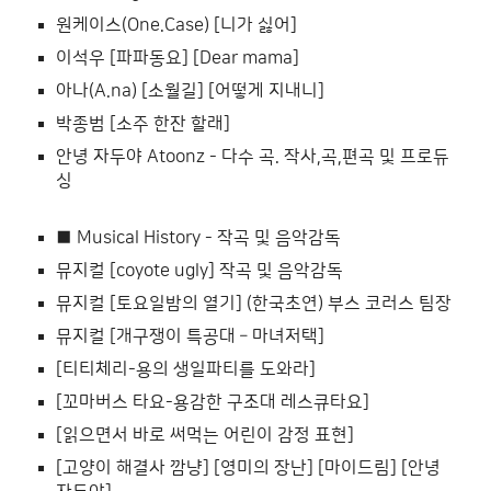
원케이스(One.Case) [니가 싫어]
이석우 [파파동요] [Dear mama]
아나(A.na) [소월길] [어떻게 지내니]
박종범 [소주 한잔 할래]
안녕 자두야 Atoonz - 다수 곡. 작사,곡,편곡 및 프로듀
싱
■ Musical History - 작곡 및 음악감독
뮤지컬 [coyote ugly] 작곡 및 음악감독
뮤지컬 [토요일밤의 열기] (한국초연) 부스 코러스 팀장
뮤지컬 [개구쟁이 특공대 – 마녀저택]
[티티체리-용의 생일파티를 도와라]
[꼬마버스 타요-용감한 구조대 레스큐타요]
[읽으면서 바로 써먹는 어린이 감정 표현]
[고양이 해결사 깜냥] [영미의 장난] [마이드림] [안녕