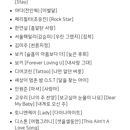
[Stay]
야다(전인혁) [이별달]
체리필터(조유진) [Rock Star]
한연실 [총알탄 사랑]
서울패밀리(김승미) [우린 그랬지] [집착]
김미주 [천륜지정]
보키 [슬픔이 아픔보다 더] [늦은 후회]
보키 [Forever Loving U] [내사랑 그대]
디어코린 [Tattoo] [나만 알던 버릇]
세상이 멈춘 밤 O.S.T [달을 찾는 아이]
민원준 [마셔] [사랑아]
고우리 [나의 주 찬양] [보고싶어 눈물이 나요] [Dear
My Baby] [내게로 오신 주]
토니엔제이 [Lady] [다이나마이트]
디스톤 [어쩜그러니] [셋을셀동안] [This Aim't A
Love Song]