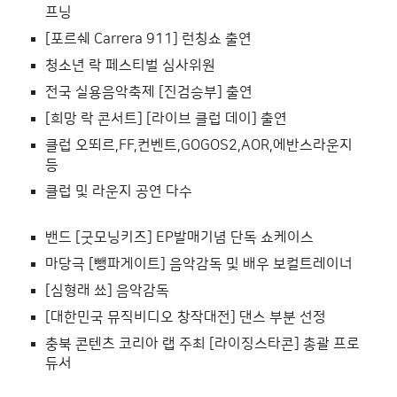
프닝
[포르쉐 Carrera 911] 런칭쇼 출연
청소년 락 페스티벌 심사위원
전국 실용음악축제 [진검승부] 출연
[희망 락 콘서트] [라이브 클럽 데이] 출연
클럽 오뙤르,FF,컨벤트,GOGOS2,AOR,에반스라운지
등
클럽 및 라운지 공연 다수
밴드 [굿모닝키즈] EP발매기념 단독 쇼케이스
마당극 [뺑파게이트] 음악감독 및 배우 보컬트레이너
[심형래 쑈] 음악감독
[대한민국 뮤직비디오 창작대전] 댄스 부분 선정
충북 콘텐츠 코리아 랩 주최 [라이징스타콘] 총괄 프로
듀서