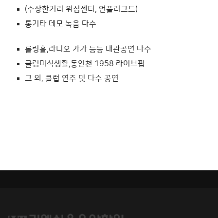
(수상한거리 워십센터, 언플러그드)
통기타 데모 녹음 다수
롤링홀,라디오 가가 등등 대관공연 다수
클럽미식생활,동인천 1958 라이브펍
그 외, 클럽 연주 및 다수 공연