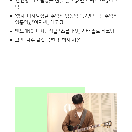
‘한찬양’ 디지털싱글「잠을 못 자」2번 트랙 「고백」 레코
딩
‘성자’ 디지털싱글「추억의 영동역」1,2번 트랙 「추억의
영동역」, 「아저씨」 레코딩
밴드 ‘ING’ 디지털싱글 「스물다섯」 기타 솔로 레코딩
그 외 다수 클럽 공연 및 행사 세션