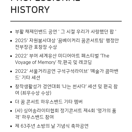
HISTORY
부활 채제민밴드 공연 ' 그 시절 우리가 사랑했던 팝 '
2025' 자원봉사대상 '꿈베이커리 꿈콘서트팀' 행정안
전부장관 표창장 수상
2022' 부여 세계유산 미디어아트 페스티벌 ‘The
Voyage of Memory’ 작.편곡 및 레코딩
2022' 서울거리공연 구석구석라이브’ ‘예술가 콤마밴
드’ 기타 세션
창작생활성가 경연대회 ‘나는 천사다’ 세션 및 편곡 참
여 (최우수상 수상)
더 꿈 콘서트 하우스밴드 기타 멤버
(사) 싱어송라이터협회 정기콘서트 제4회 '명가의 품
격' 하우스밴드 참여
제 63주년 소방의 날 기념식 축하공연