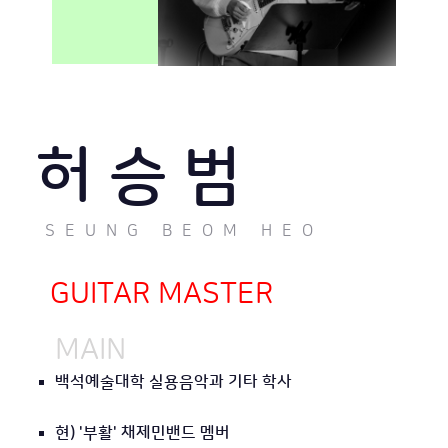
허 승 범
SEUNG BEOM HEO
GUITAR MASTER
MAIN
백석예술대학 실용음악과 기타 학사
현) '부활' 채제민밴드 멤버