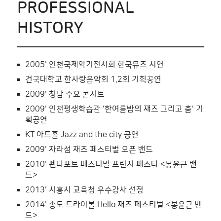
PROFESSIONAL
HISTORY
2005' 인천국제악기전시회 한국뮤즈 시연
건국대학교 한사랑음악회 1,2회 기획공연
2009' 청담 수요 콘서트
2009' 인천평생학습관 '한여름밤의 재즈 그리고 춤' 기
획공연
KT 아트홀 Jazz and the city 공연
2009' 자라섬 재즈 페스티벌 오픈 밴드
2010' 펜타포트 페스티벌 프린지 페스타 <봉윤근 밴
드>
2013' 시흥시 교육청 우수강사 선정
2014' 송도 트라이볼 Hello 재즈 페스티벌 <봉윤근 밴
드>